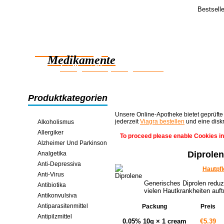
Bestsell
Feedba
SCHöNEN T
Zuverlässige
Will nur sa
angekommen 
Medikamente
Ich ERHIEL
intelligent Einsparungen online
Produktkategorien
Unsere Online-Apotheke bietet geprüfte
jederzeit
Viagra bestellen
und eine disk
Alkoholismus
Allergiker
To proceed please enable Cookies in
Alzheimer Und Parkinson
Diprole
Analgetika
Anti-Depressiva
Hautpf
Anti-Virus
Generisches Diprolen reduz
Antibiotika
vielen Hautkrankheiten auft
Antikonvulsiva
Antiparasitenmittel
Packung
Preis
Antipilzmittel
0.05% 10g × 1 cream
€5.39