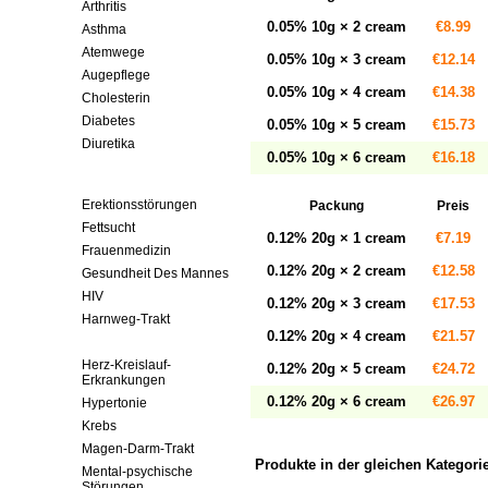
Arthritis
0.05% 10g × 2 cream
€8.99
Asthma
Atemwege
0.05% 10g × 3 cream
€12.14
Augepflege
0.05% 10g × 4 cream
€14.38
Cholesterin
Diabetes
0.05% 10g × 5 cream
€15.73
Diuretika
0.05% 10g × 6 cream
€16.18
Entzündungshemmende
Mittel
Erektionsstörungen
Packung
Preis
Fettsucht
0.12% 20g × 1 cream
€7.19
Frauenmedizin
0.12% 20g × 2 cream
€12.58
Gesundheit Des Mannes
HIV
0.12% 20g × 3 cream
€17.53
Harnweg-Trakt
0.12% 20g × 4 cream
€21.57
Hautpflege
Herz-Kreislauf-
0.12% 20g × 5 cream
€24.72
Erkrankungen
0.12% 20g × 6 cream
€26.97
Hypertonie
Krebs
Magen-Darm-Trakt
Produkte in der gleichen Kategori
Mental-psychische
Störungen