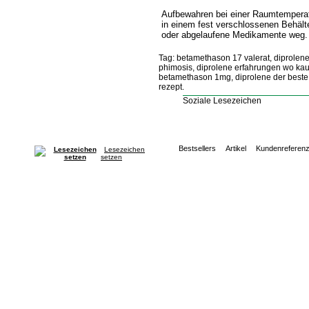
Aufbewahren bei einer Raumtemperat
in einem fest verschlossenen Behälte
oder abgelaufene Medikamente weg.
Tag: betamethason 17 valerat, diprolen
phimosis, diprolene erfahrungen wo kau
betamethason 1mg, diprolene der beste 
rezept.
Soziale Lesezeichen
Bestsellers
Artikel
Kundenreferen
Lesezeichen
setzen