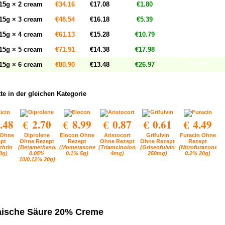
Kaufen!
15g × 2 cream
€34.16
€17.08
€1.80
Kaufen!
15g × 3 cream
€48.54
€16.18
€5.39
Kaufen!
15g × 4 cream
€61.13
€15.28
€10.79
Kaufen!
15g × 5 cream
€71.91
€14.38
€17.98
Kaufen!
15g × 6 cream
€80.90
€13.48
€26.97
te in der gleichen Kategorie
.48
€ 2.70
€ 8.99
€ 0.87
€ 0.61
€ 4.49
 Ohne
Diprolene
Elocon Ohne
Aristocort
Grifulvin
Furacin Ohne
pt
Ohne Rezept
Rezept
Ohne Rezept
Ohne Rezept
Rezept
thrin
(Betamethasone
(Mometasone
(Triamcinolone
(Griseofulvin
(Nitrofurazone
0g)
0.05%
0.1% 5g)
4mg)
250mg)
0.2% 20g)
10/0.12% 20g)
aische Säure 20% Creme