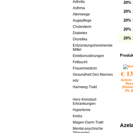
Arthritis
20% 
Asthma
20% 
Atemwege
20% 
Augepflege
Cholesterin
20% 
Diabetes
20% 
Diuretika
Entzündungshemmende
Mittel
Produk
Erektionsstörungen
Fettsucht
Frauenmedizin
€ 13
Gesundheit Des Mannes
Acticin
HIV
Reze
Harnweg-Trakt
(Perme
5% 3
Hautpflege
Herz-Kreislauf-
Erkrankungen
Hypertonie
Krebs
Magen-Darm-Trakt
Azel
Mental-psychische
Störungen