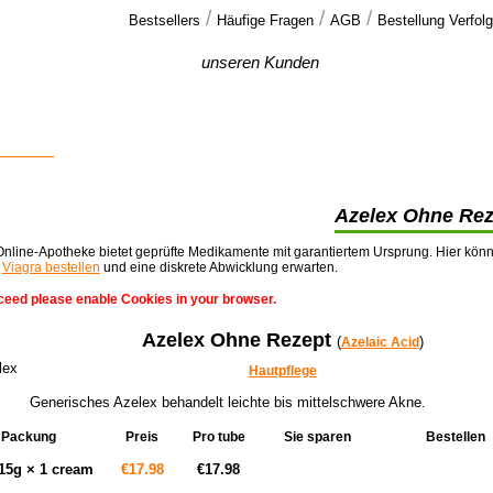
/
/
/
Bestsellers
Häufige Fragen
AGB
Bestellung Verfol
Feedback
unseren Kunden
Hi Danke,
Die Bestellung ist letzte Woche
angekommen. Keine Probleme, der Effekt >>
n online
Azelex Ohne Rez
nline-Apotheke bietet geprüfte Medikamente mit garantiertem Ursprung. Hier kön
t
Viagra bestellen
und eine diskrete Abwicklung erwarten.
ceed please enable Cookies in your browser.
Azelex Ohne Rezept
(
)
Azelaic Acid
Hautpflege
Generisches Azelex behandelt leichte bis mittelschwere Akne.
Packung
Preis
Pro tube
Sie sparen
Bestellen
Kaufen!
15g × 1 cream
€17.98
€17.98