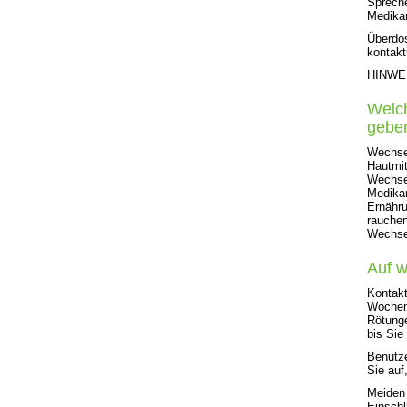
Spreche
Medikam
Überdo
kontakt
HINWEIS
Welc
gebe
Wechsel
Hautmit
Wechsel
Medikam
Ernähru
rauchen
Wechsel
Auf w
Kontakt
Wochen 
Rötunge
bis Sie
Benutze
Sie auf
Meiden 
Einschl