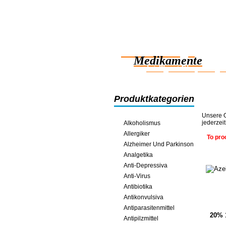
Zuverlässige
Medikamente
intelligent Einsparunge
Produktkategorien
Unsere O
jederzei
Alkoholismus
Allergiker
To pro
Alzheimer Und Parkinson
Analgetika
Anti-Depressiva
Anti-Virus
Antibiotika
Antikonvulsiva
Antiparasitenmittel
20% 
Antipilzmittel