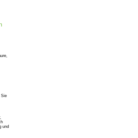
n
äure,
 Sie
,
ch
g und