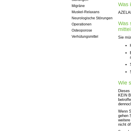
Was i
Migräne
Muskel-Relaxans
AZELAIS
Neurologische Störungen
Was s
Operationen
mitte
Osteoporose
Verhütungsmittel
Sie müs
Wie s
Dieses 
KEIN Ba
betroff
dennoch
Wenn Si
gehen S
weitere
nicht ö