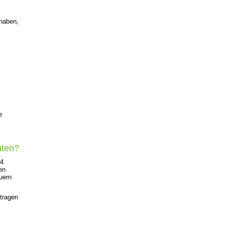
haben,
e
hten?
 4
en
uern
tragen