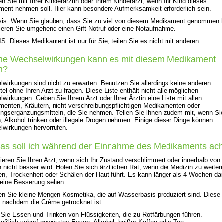
n Sie mit Ihrer Kinderärztin oder Ihrem Kinderarzt, wenn Ihr Kind dieses
ent nehmen soll. Hier kann besondere Aufmerksamkeit erforderlich sein.
sis: Wenn Sie glauben, dass Sie zu viel von diesem Medikament genommen 
ieren Sie umgehend einen Gift-Notruf oder eine Notaufnahme.
: Dieses Medikament ist nur für Sie, teilen Sie es nicht mit anderen.
he Wechselwirkungen kann es mit diesem Medikament
n?
wirkungen sind nicht zu erwarten. Benutzen Sie allerdings keine anderen
tel ohne Ihren Arzt zu fragen. D
iese Liste enthält nicht alle möglichen
wirkungen. Geben Sie Ihrem Arzt oder Ihrer Ärztin eine Liste mit allen
enten, Kräutern, nicht verschreibungspflichtigen Medikamenten oder
ngsergänzungsmitteln, die Sie nehmen. Teilen Sie ihnen zudem mit, wenn Si
, Alkohol trinken oder illegale Drogen nehmen. Einige dieser Dinge können
wirkungen hervorrufen.
as soll ich während der Einnahme des Medikaments ac
ieren Sie Ihren Arzt, wenn sich Ihr Zustand verschlimmert oder innerhalb von
nicht besser wird. Holen Sie sich ärztlichen Rat, wenn die Medizin zu weiter
n, Trockenheit oder Schälen der Haut führt. Es kann länger als 4 Wochen da
 eine Besserung sehen.
n Sie kleine Mengen Kosmetika, die auf Wasserbasis produziert sind. Diese 
, nachdem die Crème getrocknet ist.
Sie Essen und Trinken von Flüssigkeiten, die zu Rotfärbungen führen.
ießlich scharf gewürztes Essen, Alkohol, heißer Kaffee oder Tee.