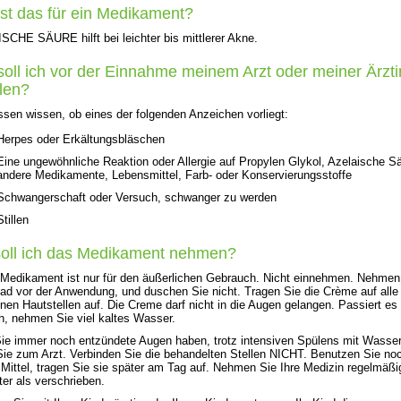
st das für ein Medikament?
CHE SÄURE hilft bei leichter bis mittlerer Akne.
oll ich vor der Einnahme meinem Arzt oder meiner Ärzti
ilen?
sen wissen, ob eines der folgenden Anzeichen vorliegt:
Herpes oder Erkältungsbläschen
Eine ungewöhnliche Reaktion oder Allergie auf Propylen Glykol, Azelaische S
andere Medikamente, Lebensmittel, Farb- oder Konservierungsstoffe
Schwangerschaft oder Versuch, schwanger zu werden
Stillen
oll ich das Medikament nehmen?
Medikament ist nur für den äußerlichen Gebrauch. Nicht einnehmen. Nehmen
d vor der Anwendung, und duschen Sie nicht. Tragen Sie die Crème auf alle
enen Hautstellen auf. Die Creme darf nicht in die Augen gelangen. Passiert es
, nehmen Sie viel kaltes Wasser.
e immer noch entzündete Augen haben, trotz intensiven Spülens mit Wasser
ie zum Arzt. Verbinden Sie die behandelten Stellen NICHT. Benutzen Sie no
 Mittel, tragen Sie sie später am Tag auf. Nehmen Sie Ihre Medizin regelmäßi
fter als verschrieben.