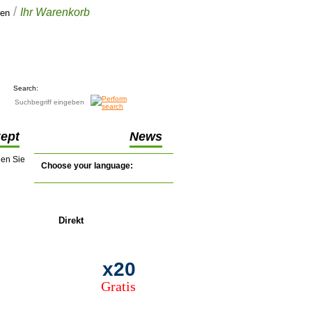
/
Ihr Warenkorb
gen
Ihr Warenkorb
€0.00
(0 artikel)
Search:
ept
News
nen Sie
Choose your language:
Direkt
Förderung
x20
Gratis