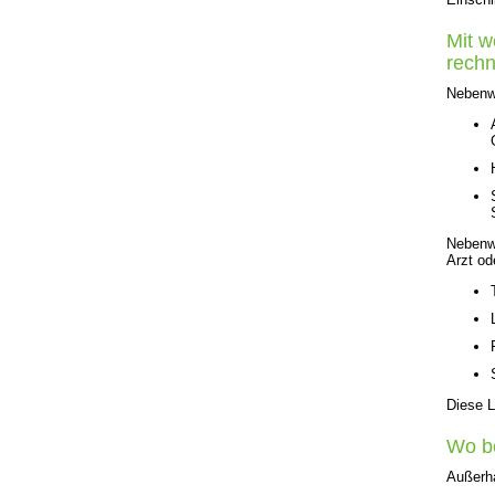
Mit 
rech
Nebenwi
Nebenwi
Arzt od
Diese L
Wo b
Außerha