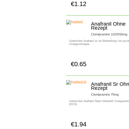
€1.12
Jetzt Kaufen!
Anafranil Ohne
Rezept
Clomipramine 10/25/50mg
Generisches Anafranil ist zur Behandlung von psyc
Zwangsstörungen.
€0.65
Jetzt Kaufen!
Anafranil Sr Oh
Rezept
Clomipramine 75mg
Generisches Anafranil Depot behandelt Zwangsneur
(OCD).
€1.94
Jetzt Kaufen!