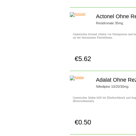
Actonel Ohne R
Residronate 35mg
Generisches Actonel schützt vor Osteoporose und b
sie bei bestimmten PatientInnen.
€5.62
Jetzt Kaufen!
Adalat Ohne Re
Nifedipine 10/20/30mg
Generisches Adalat hilft bei Bluthochdruck und An
(Brustschmerzen).
€0.50
Jetzt Kaufen!