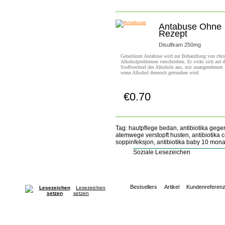
Antabuse Ohne
Rezept
Disulfiram 250mg
Generikum Antabuse wird zur Behandlung von chro
Alkoholproblemen verschrieben. Er wirkt sich auf 
Stoffwechsel des Alkohols aus, mit unangenehmen 
wenn Alkohol dennoch getrunken wird.
€0.70
Jetzt Kaufen!
Tag: hautpflege bedan, antibiotika gege
atemwege verstopft husten, antibiotika co
soppinfeksjon, antibiotika baby 10 mona
Soziale Lesezeichen
Bestsellers
Artikel
Kundenreferen
Lesezeichen
setzen