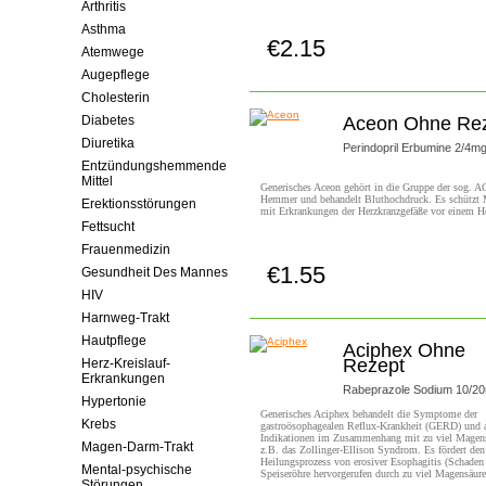
Arthritis
Asthma
€2.15
Jetzt Kaufen!
Atemwege
Augepflege
Cholesterin
Diabetes
Aceon Ohne Re
Diuretika
Perindopril Erbumine 2/4m
Entzündungshemmende
Mittel
Generisches Aceon gehört in die Gruppe der sog. A
Hemmer und behandelt Bluthochdruck. Es schützt
Erektionsstörungen
mit Erkrankungen der Herzkranzgefäße vor einem He
Fettsucht
Frauenmedizin
€1.55
Gesundheit Des Mannes
Jetzt Kaufen!
HIV
Harnweg-Trakt
Hautpflege
Aciphex Ohne
Rezept
Herz-Kreislauf-
Erkrankungen
Rabeprazole Sodium 10/2
Hypertonie
Generisches Aciphex behandelt die Symptome der
Krebs
gastroösophagealen Reflux-Krankheit (GERD) und 
Indikationen im Zusammenhang mit zu viel Magens
Magen-Darm-Trakt
z.B. das Zollinger-Ellison Syndrom. Es fördert den
Heilungsprozess von erosiver Esophagitis (Schaden
Mental-psychische
Speiseröhre hervorgerufen durch zu viel Magensäure
Störungen