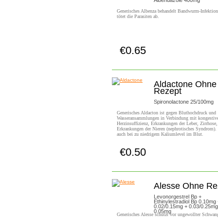
Albendazole 400mg
Generisches Albenza behandelt Bandwurm-Infektio
tötet die Parasiten ab.
€0.65
Jetzt Kaufen!
Aldactone Ohne
Rezept
Spironolactone 25/100mg
Generisches Aldacton ist gegen Bluthochdruck und
Wasseransammlungen in Verbindung mit kongestiv
Herzinsuffizienz, Erkrankungen der Leber, Zirrhose,
Erkrankungen der Nieren (nephrotisches Syndrom). 
auch bei zu niedrigem Kaliumlevel im Blut.
€0.50
Jetzt Kaufen!
Alesse Ohne Re
Levonorgestrel Bp +
Ethinylestradiol Bp 0.10mg
0.02/0.15mg + 0.03/0.25mg
0.05mg
Generisches Alesse schützt vor ungewollter Schwang