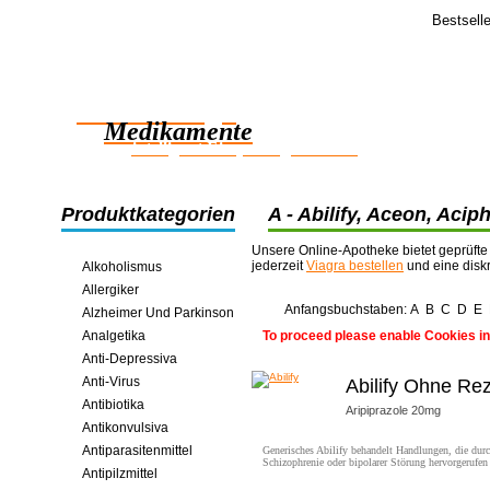
Bestsell
Feedba
Ich habe di
Zuverlässige
zeitlich und
Medikamente
intelligent Einsparungen online
Produktkategorien
A - Abilify, Aceon, Aciph
Adalat, Adalat Cc, Adva
Unsere Online-Apotheke bietet geprüfte
jederzeit
Viagra bestellen
und eine disk
Alkoholismus
Allergiker
Anfangsbuchstaben:
A
B
C
D
E
Alzheimer Und Parkinson
Analgetika
To proceed please enable Cookies in
Anti-Depressiva
Anti-Virus
Abilify Ohne Re
Antibiotika
Aripiprazole 20mg
Antikonvulsiva
Antiparasitenmittel
Generisches Abilify behandelt Handlungen, die dur
Schizophrenie oder bipolarer Störung hervorgerufen
Antipilzmittel