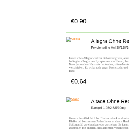
€0.90
Jetzt Kaufen!
Allegra Ohne Re
Fexofenadine Hcl 30/120/
Generisches Allegra wird zur Behandlung von jahres
bedingten allergischen Symptomen wie Niesen, lau
Nase, juckendem Hals oder juckenden, tränenden A
verschrieben. Es wirkt auch gegen Nesselsucht und 
Haut.
€0.64
Jetzt Kaufen!
Altace Ohne Re
Ramipril 1.25/2.5/5/10mg
Generisches Altak hilft bei Bluthochdruck und mind
Risiko bei bestimmten PatientInnen an einem Herzi
Schlaganfall zu erkranken oder zu sterben. Es kann a
zusammen mit anderen Medikamenten verschrieben