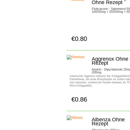
Ohne Rezept
Fluticasone - Salmeterol 5
100/50mg + 250/50mg + 5
€0.80
Jetzt Kaufen!
Aggrenox Ohne
Rezept
Aspirin - Dipyridamole 25m
200mg
Generisches Aggrenox reduziert das Schlaganfallrisi
PatientInnen, die einen Blutpfropfen im Gehirn hat
eine transiente, ischämische Attacke (bekannt als TI
Mini-Schlaganfall).
€0.86
Jetzt Kaufen!
Albenza Ohne
Rezept