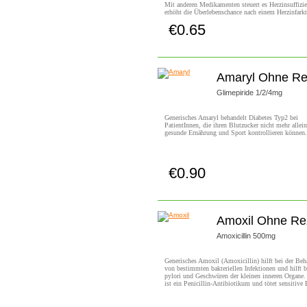
Mit anderen Medikamenten steuert es Herzinsuffizi
erhöht die Überlebenschance nach einem Herzinfarkt
€0.65
Jetzt Kaufen!
Amaryl Ohne Re
Glimepiride 1/2/4mg
Generisches Amaryl behandelt Diabetes Typ2 bei
PatientInnen, die ihren Blutzucker nicht mehr allein
gesunde Ernährung und Sport kontrollieren können.
€0.90
Jetzt Kaufen!
Amoxil Ohne Re
Amoxicillin 500mg
Generisches Amoxil (Amoxicillin) hilft bei der Be
von bestimmten bakteriellen Infektionen und hilft b
pylori und Geschwüren der kleinen inneren Organe
ist ein Penicillin-Antibiotikum und tötet sensitive 