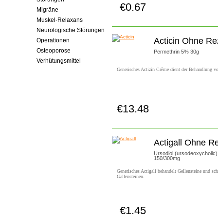
€0.67
Jetzt Kaufen!
Migräne
Muskel-Relaxans
Neurologische Störungen
Acticin Ohne Re
Operationen
Osteoporose
Permethrin 5% 30g
Verhütungsmittel
Generisches Actizin Crème dient der Behandlung vo
€13.48
Jetzt Kaufen!
Actigall Ohne R
Ursodiol (ursodeoxycholic)
150/300mg
Generisches Actigall behandelt Gellensteine und sch
Gallensteinen.
€1.45
Jetzt Kaufen!