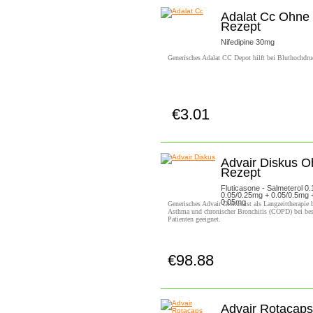
Adalat Cc Ohne
Rezept
Nifedipine 30mg
Generisches Adalat CC Depot hilft bei Bluthochdru
€3.01
Jetzt Kaufen!
Advair Diskus 
Rezept
Fluticasone - Salmeterol 0
0.05/0.25mg + 0.05/0.5mg 
0.05mg
Generisches Advair Diskus ist als Langzeittherapie 
Asthma und chronischer Bronchitis (COPD) bei be
Patienten geeignet.
€98.88
Jetzt Kaufen!
Advair Rotacaps